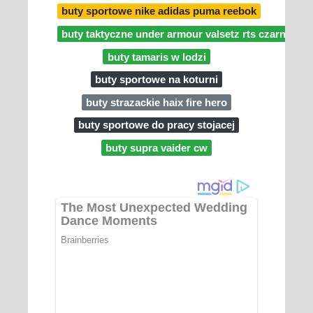
buty sportowe nike adidas puma reebok
buty taktyczne under armour valsetz rts czarne
buty tamaris w lodzi
buty sportowe na koturni
buty strazackie haix fire hero
buty sportowe do pracy stojacej
buty supra vaider cw