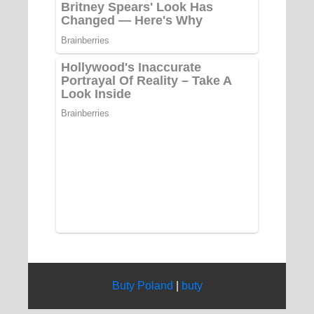
Buty Poland
|
buty