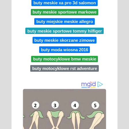
buty meskie xa pro 3d salomon
buty meskie sportowe markowe
buty miejskie meskie allegro
buty meskie sportowe tommy hilfiger
buty meskie skorzane zimowe
buty moda wiosna 2016
buty motocyklowe bmw meskie
buty motocyklowe rst adventure