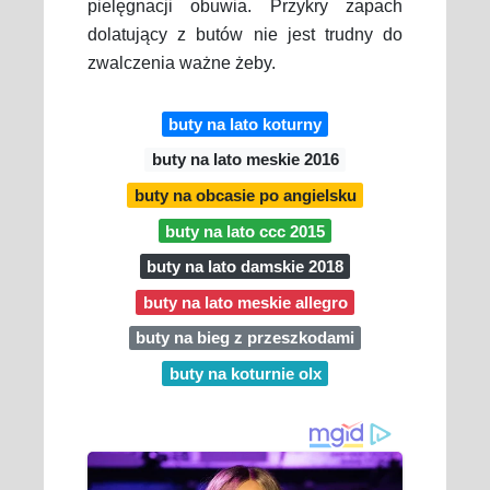
pielęgnacji obuwia. Przykry zapach
dolatujący z butów nie jest trudny do
zwalczenia ważne żeby.
buty na lato koturny
buty na lato meskie 2016
buty na obcasie po angielsku
buty na lato ccc 2015
buty na lato damskie 2018
buty na lato meskie allegro
buty na bieg z przeszkodami
buty na koturnie olx