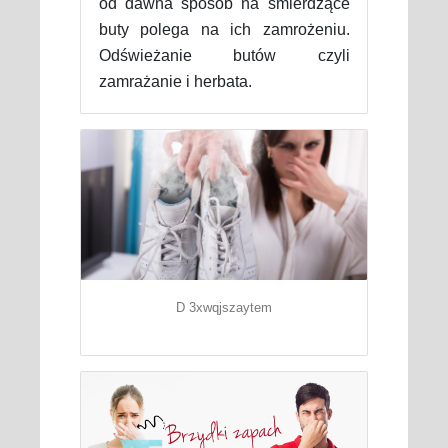
od dawna sposób na śmierdzące
buty polega na ich zamrożeniu.
Odświeżanie butów czyli
zamrażanie i herbata.
D 3xwqjszaytem