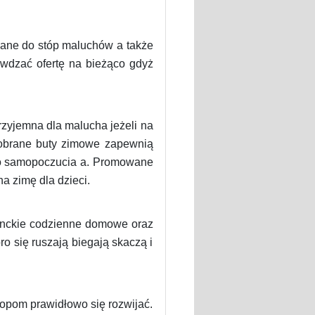
ane do stóp maluchów a także
awdzać ofertę na bieżąco gdyż
rzyjemna dla malucha jeżeli na
dobrane buty zimowe zapewnią
go samopoczucia a. Promowane
a zimę dla dzieci.
ganckie codzienne domowe oraz
ro się ruszają biegają skaczą i
topom prawidłowo się rozwijać.