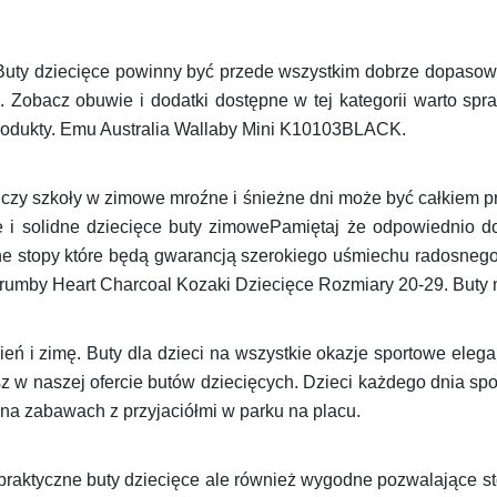
uty dziecięce powinny być przede wszystkim dobrze dopasow
 Zobacz obuwie i dodatki dostępne w tej kategorii warto spr
produkty. Emu Australia Wallaby Mini K10103BLACK.
czy szkoły w zimowe mroźne i śnieżne dni może być całkiem p
łe i solidne dziecięce buty zimowePamiętaj że odpowiednio 
che stopy które będą gwarancją szerokiego uśmiechu radosne
rumby Heart Charcoal Kozaki Dziecięce Rozmiary 20-29. Buty n
eń i zimę. Buty dla dzieci na wszystkie okazje sportowe ele
z w naszej ofercie butów dziecięcych. Dzieci każdego dnia spo
na zabawach z przyjaciółmi w parku na placu.
 praktyczne buty dziecięce ale również wygodne pozwalające s