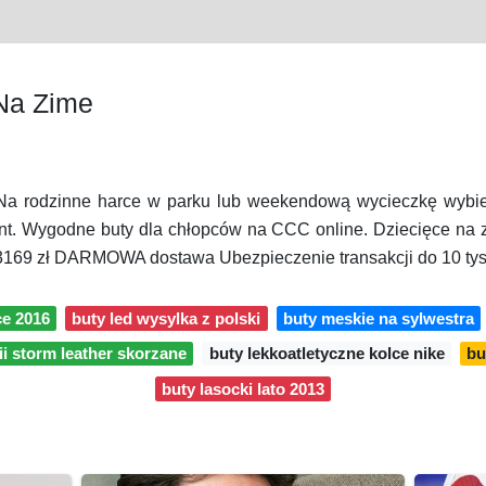
Na Zime
 Na rodzinne harce w parku lub weekendową wycieczkę wybie
rint. Wygodne buty dla chłopców na CCC online. Dziecięce na
 3169 zł DARMOWA dostawa Ubezpieczenie transakcji do 10 tys 
ce 2016
buty led wysylka z polski
buty meskie na sylwestra
ii storm leather skorzane
buty lekkoatletyczne kolce nike
bu
buty lasocki lato 2013