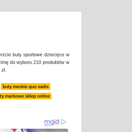
rzcie buty sportowe dziecięce w
 zimę do wyboru 210 produktów w
zł.
buty meskie quo vadis
ty markowe sklep online