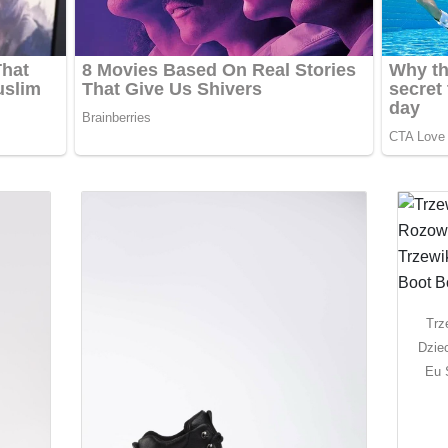
Trz
Dzie
Eu 