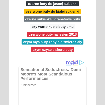
czarne buty do jasnej sukienki
czerwone buty do bialej sukienki
czarna sukienka i granatowe buty
czy warto kupic buty emu
czerwone buty na jesien 2018
czym myc buty zeby nie smierdzialy
czym czyscic skore buty