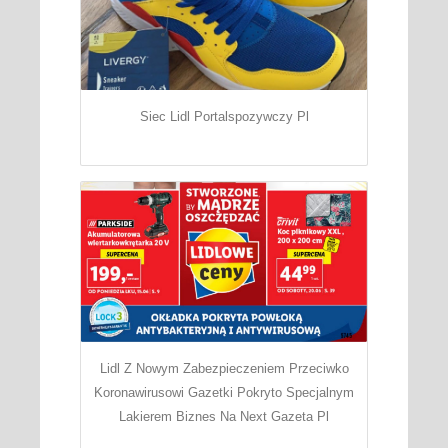
Siec Lidl Portalspozywczy Pl
Lidl Z Nowym Zabezpieczeniem Przeciwko
Koronawirusowi Gazetki Pokryto Specjalnym
Lakierem Biznes Na Next Gazeta Pl