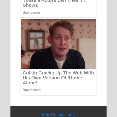
Buty Poland
|
buty