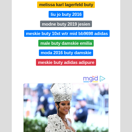
melissa karl lagerfeld buty
liu jo buty 2016
modne buty 2019 jesien
meskie buty 10xt wtr mid bb9698 adidas
male buty damskie emilia
moda 2016 buty damskie
meskie buty adidas adipure