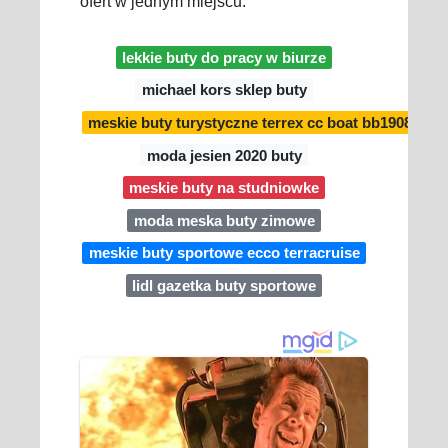
ofert w jednym miejscu.
lekkie buty do pracy w biurze
michael kors sklep buty
meskie buty turystyczne terrex cc boat bb1908 adid
moda jesien 2020 buty
meskie buty na studniowke
moda meska buty zimowe
meskie buty sportowe ecco terracruise
lidl gazetka buty sportowe