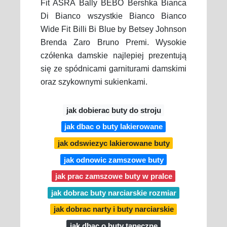
Fit ASRA Bally BEBO Bershka Bianca
Di Bianco wszystkie Bianco Bianco
Wide Fit Billi Bi Blue by Betsey Johnson
Brenda Zaro Bruno Premi. Wysokie
czółenka damskie najlepiej prezentują
się ze spódnicami garniturami damskimi
oraz szykownymi sukienkami.
jak dobierac buty do stroju
jak dbac o buty lakierowane
jak odswiezyc lakierowane buty
jak odnowic zamszowe buty
jak prac zamszowe buty w pralce
jak dobrac buty narciarskie rozmiar
jak dobrac narty i buty narciarskie
jak dbac o buty taneczne