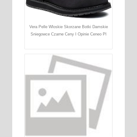
Vera Pelle Wloskie Skorzane Botki Damskie
Sniegowce Czarne Ceny I Opinie Ceneo Pl