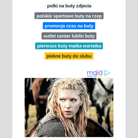
polki na buty zdjecia
polskie sportowe buty na rzep
promocja czas na buty
outlet center lublin buty
pierwsze buty matka wariatka
piekne buty do slubu