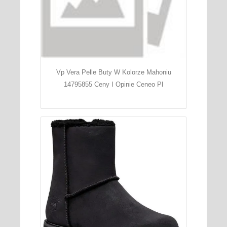
Vp Vera Pelle Buty W Kolorze Mahoniu
14795855 Ceny I Opinie Ceneo Pl