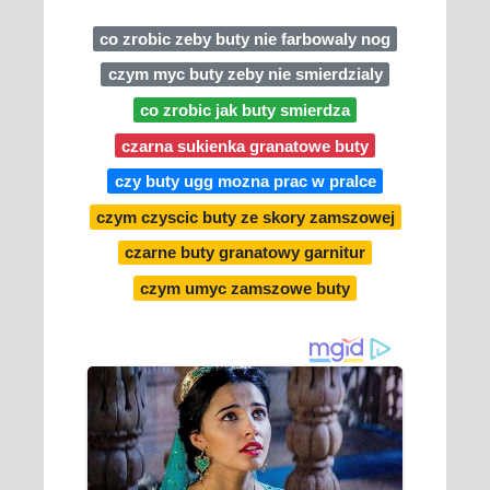
co zrobic zeby buty nie farbowaly nog
czym myc buty zeby nie smierdzialy
co zrobic jak buty smierdza
czarna sukienka granatowe buty
czy buty ugg mozna prac w pralce
czym czyscic buty ze skory zamszowej
czarne buty granatowy garnitur
czym umyc zamszowe buty