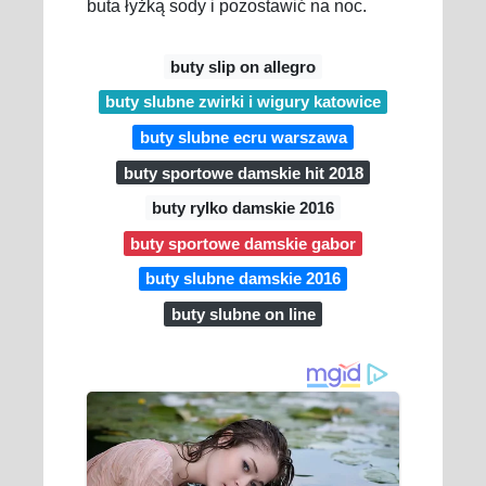
buta łyżką sody i pozostawić na noc.
buty slip on allegro
buty slubne zwirki i wigury katowice
buty slubne ecru warszawa
buty sportowe damskie hit 2018
buty rylko damskie 2016
buty sportowe damskie gabor
buty slubne damskie 2016
buty slubne on line