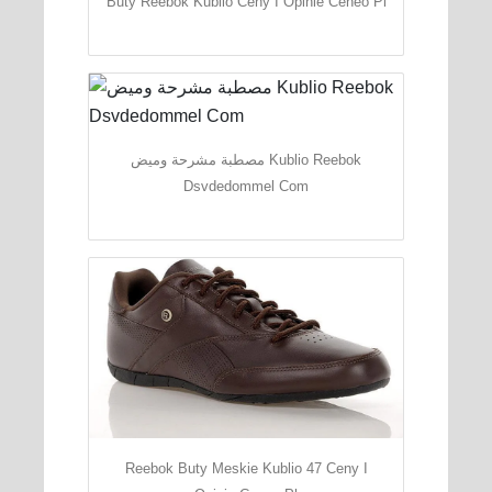
Buty Reebok Kublio Ceny I Opinie Ceneo Pl
مصطبة مشرحة وميض Kublio Reebok
Dsvdedommel Com
Reebok Buty Meskie Kublio 47 Ceny I