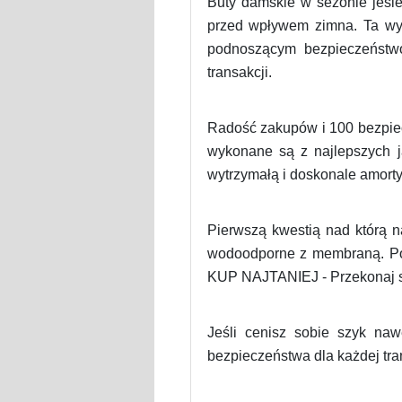
Buty damskie w sezonie jesi
przed wpływem zimna. Ta wys
podnoszącym bezpieczeństwo
transakcji.
Radość zakupów i 100 bezpiecz
wykonane są z najlepszych j
wytrzymałą i doskonale amorty
Pierwszą kwestią nad którą n
wodoodporne z membraną. Pos
KUP NAJTANIEJ - Przekonaj s
Jeśli cenisz sobie szyk na
bezpieczeństwa dla każdej tran