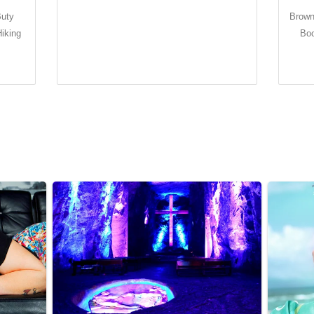
Buty
Brown
iking
Boo