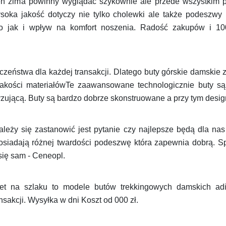
eń zima powinny wyglądać szykownie ale przede wszystkim p
oka jakość dotyczy nie tylko cholewki ale także podeszwy k
 jak i wpływ na komfort noszenia. Radość zakupów i 10
eństwa dla każdej transakcji. Dlatego buty górskie damskie z
akości materiałówTe zaawansowane technologicznie buty s
zującą. Buty są bardzo dobrze skonstruowane a przy tym desig
ależy się zastanowić jest pytanie czy najlepsze będą dla nas
iadają różnej twardości podeszwę która zapewnia dobrą. Sp
ię sam - Ceneopl.
wet na szlaku to modele butów trekkingowych damskich a
sakcji. Wysyłka w dni Koszt od 000 zł.