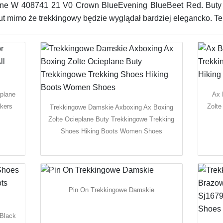
e W 408741 21 V0 Crown BlueEvening BlueBeet Red. Buty tr
but mimo że trekkingowy będzie wyglądał bardziej elegancko. Te
plane
Ax 
akers
Zolte
Trekkingowe Damskie Axboxing Ax Boxing
Zolte Ocieplane Buty Trekkingowe Trekking
Shoes Hiking Boots Women Shoes
Pin On Trekkingowe Damskie
 Black