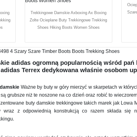
Ociep
Szar
oxing
Trekkingowe Damskie Axboxing Ax Boxing
ekking
Zolte Ocieplane Buty Trekkingowe Trekking
es
Shoes Hiking Boots Women Shoes
kie adidas ogromną popularnością wśród pań 
ia adidas Terrex dedykowana właśnie osobom up
 damskie
Ważne by buty w góry mierzyć w skarpetach w któryc
ą grubsze niż te noszone na co dzień oraz robić to wieczorem
zentowane buty damskie trekkingowe takich marek jak Lowa Me
w wraz z odpowiednią konstrukcją co razem składa się na
kkingu.