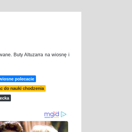
wane. Buty Altuzarra na wiosnę i
 wiosne polecacie
ac do nauki chodzenia
iecka