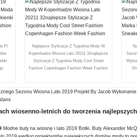
le Pl
Najlepsze Stylizacje Z Tygodnia Mody W
Na
odne
Kopenhadze Wiosna Lato 20211 32najlepsze
Sezon
ebki
Stylizacje Z Tygodnia Mody Cool Street
Wykon
gs
Fashion Copenhagen Fashion Week Fashion
Sh
ch wiosenno-letnich do tworzenia najlepszych
9
Modne buty na wiosnę i lato 2019 Botki. Buty Alexander McQ
ato 2019 według projektantów największych domów mody to podr