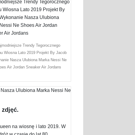
jmodniejsze Trendy Tegorocznego
u Wiosna Lato 2019 Projekt By Jacob
anie Nasza Ulubiona Marka Nessi Ne
oes Air Jordan Sneaker Air Jordans
 zdjęć.
ueen na wiosnę i lato 2019. W
óż w czasie do lat 80.