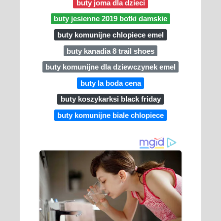
buty joma dla dzieci
buty jesienne 2019 botki damskie
buty komunijne chlopiece emel
buty kanadia 8 trail shoes
buty komunijne dla dziewczynek emel
buty la boda cena
buty koszykarksi black friday
buty komunijne biale chlopiece