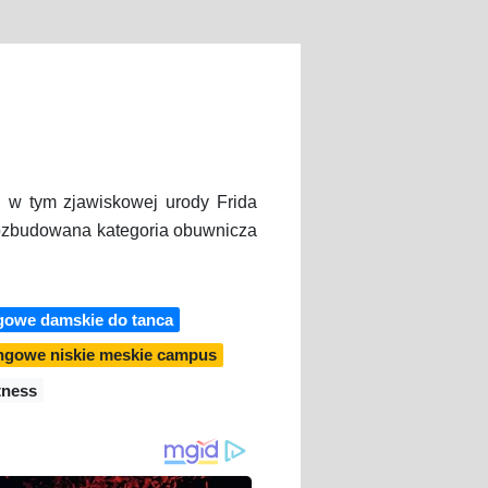
i w tym zjawiskowej urody Frida
rozbudowana kategoria obuwnicza
ngowe damskie do tanca
ingowe niskie meskie campus
tness