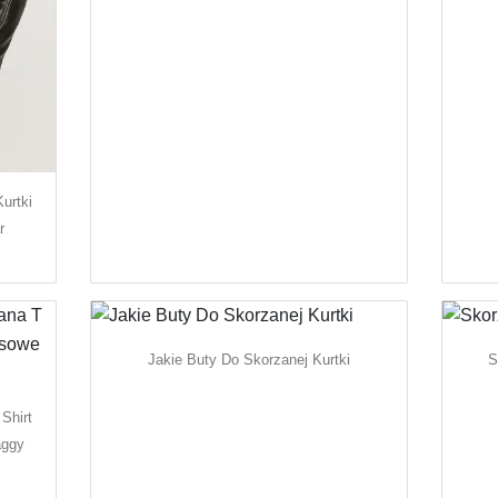
urtki
r
Jakie Buty Do Skorzanej Kurtki
S
Shirt
aggy