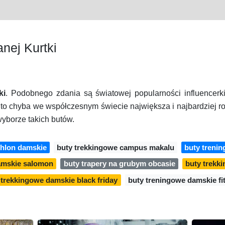
nej Kurtki
ki
. Podobnego zdania są światowej popularności influencerk
 to chyba we współczesnym świecie największa i najbardziej 
yborze takich butów.
thlon damskie
buty trekkingowe campus makalu
buty treni
amskie salomon
buty trapery na grubym obcasie
buty trekk
 trekkingowe damskie black friday
buty treningowe damskie fi