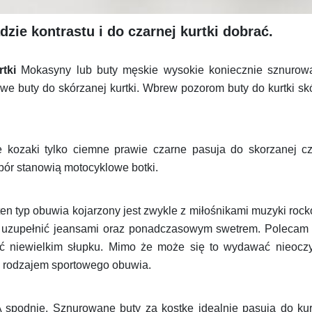
zie kontrastu i do czarnej kurtki dobrać.
tki
Mokasyny lub buty męskie wysokie koniecznie sznurowa
e buty do skórzanej kurtki. Wbrew pozorom buty do kurtki sk
kozaki tylko ciemne prawie czarne pasuja do skorzanej cza
ybór stanowią motocyklowe botki.
en typ obuwia kojarzony jest zwykle z miłośnikami muzyki rock
 uzupełnić jeansami oraz ponadczasowym swetrem. Polecam C
hoć niewielkim słupku. Mimo że może się to wydawać nieoczy
 rodzajem sportowego obuwia.
 A spodnie. Sznurowane buty za kostkę idealnie pasują do ku