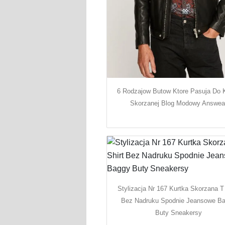
6 Rodzajow Butow Ktore Pasuja Do K
Skorzanej Blog Modowy Answea
Stylizacja Nr 167 Kurtka Skorzana T 
Bez Nadruku Spodnie Jeansowe B
Buty Sneakersy