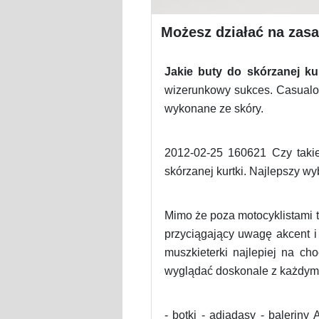
Możesz działać na zasad
Jakie buty do skórzanej kur
wizerunkowy sukces. Casualow
wykonane ze skóry.
2012-02-25 160621 Czy takie 
skórzanej kurtki. Najlepszy w
Mimo że poza motocyklistami t
przyciągający uwagę akcent i
muszkieterki najlepiej na c
wyglądać doskonale z każdym
- botki - adiadasy - baleriny