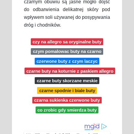
czarnym obuwiu są jasne mogło dojść
do odbarwienia delikatnej skóry pod
wpływem soli używanej do posypywania
dróg i chodników.
czy na allegro sa oryginalne buty
czym pomalowac buty na czarno
czerwone buty z czym laczyc
czarne buty na koturnie z paskiem allegro
czarne buty skorzane meskie
czarne spodnie i biale buty
czarna sukienka czerwone buty
co zrobic gdy smierdza buty