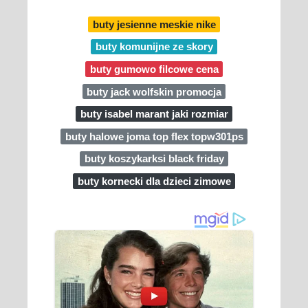
buty jesienne meskie nike
buty komunijne ze skory
buty gumowo filcowe cena
buty jack wolfskin promocja
buty isabel marant jaki rozmiar
buty halowe joma top flex topw301ps
buty koszykarksi black friday
buty kornecki dla dzieci zimowe