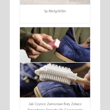
5p 89cfgz9r3lm
Jak Czyscic Zamszowe Buty Zobacz
Sprawdzone Sposoby Na Czyszczenie