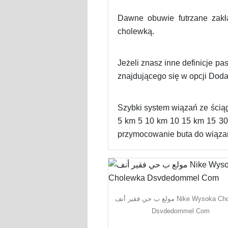
Dawne obuwie futrzane zakł
cholewką.
Jeżeli znasz inne definicje p
znajdującego się w opcji Doda
Szybki system wiązań ze ścią
5 km 5 10 km 10 15 km 15 30 
przymocowanie buta do wiązan
مولع ب حي فقير أنف Nike Wysoka Cholewka
Dsvdedommel Com