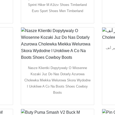
Sprint Hiker M A1tzv Shoes Timberland
Euro Sport Shoes Men Timberland
 حي فقير أنف
Nasze Klientki Dopytywaly O Wiosenne
Kozaki Juz Do Nas Dotarly Azurowa
Cholewka Miekka Welurowa Skora Wydodne
I Urokliwe A Co Na Boots Shoes Cowboy
Boots