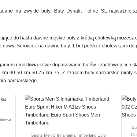
adane na zwykłe buty. Buty Dynafit Feline SL najważniejs
asujące do hasła dawne męskie buty z krótką cholewką możesz
j nowy. Surowiec na dawne buty. 1 but polski z cholewkami do p
ganiem umożliwia łatwe dopasowanie butów i zachowuje ich sta
km 30 50 km 50 75 km 75. Z czasem buty narciarskie miały 
ia narciarskiego.
Bu
Cza
Sports Men S Innamarka Timberland Euro