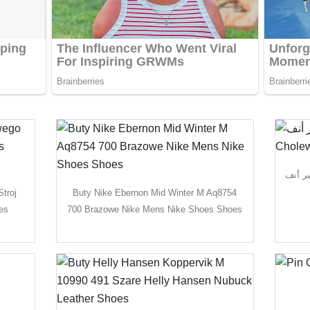
 حي فقير أنف
troj
Buty Nike Ebernon Mid Winter M Aq8754
es
700 Brazowe Nike Mens Nike Shoes Shoes