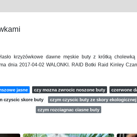
ewkami
Hasło krzyżówkowe dawne męskie buty z krótką cholewką w
ma dnia 2017-04-02 WALONKI. RAID Botki Raid Kinley Czarn
mszowe jasne
czy mozna zwrocic noszone buty
czerwone d
m czyscic skore buty
czym czyscic buty ze skory ekologicznej
czym rozciagnac ciasne buty