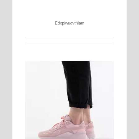
Edxpiwuovthlam