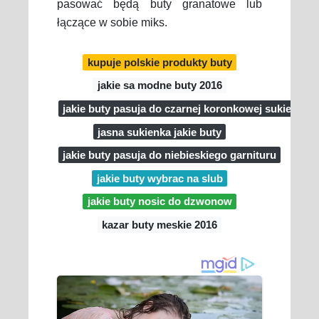
pasować będą buty granatowe lub
łączące w sobie miks.
kupuje polskie produkty buty
jakie sa modne buty 2016
jakie buty pasuja do czarnej koronkowej sukienki
jasna sukienka jakie buty
jakie buty pasuja do niebieskiego garnituru
jakie buty wybrac na slub
jakie buty nosic do dzwonow
kazar buty meskie 2016