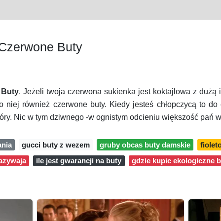
Czerwone Buty
 Buty
. Jeżeli twoja czerwona sukienka jest koktajlowa z dużą 
 niej również czerwone buty. Kiedy jesteś chłopczycą to do 
kóry. Nic w tym dziwnego -w ognistym odcieniu większość pań w
ania
gucci buty z wezem
gruby obcas buty damskie
fiolet
nazywaja
ile jest gwarancji na buty
gdzie kupic ekologiczne b