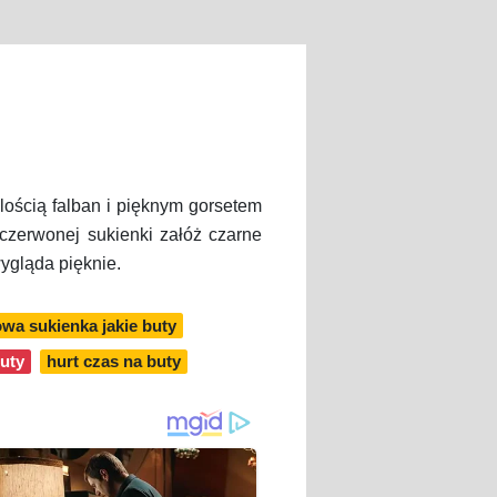
ilością falban i pięknym gorsetem
czerwonej sukienki załóż czarne
ygląda pięknie.
owa sukienka jakie buty
uty
hurt czas na buty