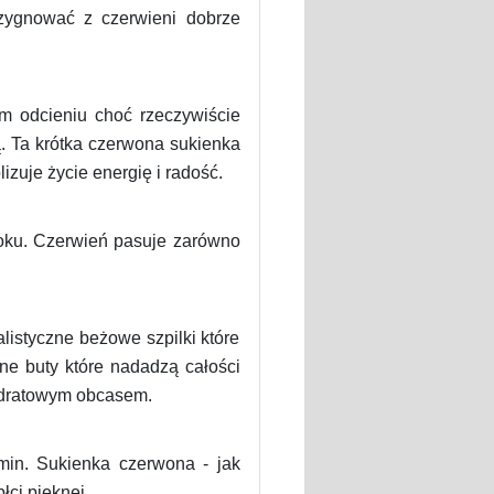
ezygnować z czerwieni dobrze
 odcieniu choć rzeczywiście
. Ta krótka czerwona sukienka
zuje życie energię i radość.
roku. Czerwień pasuje zarówno
listyczne beżowe szpilki które
rne buty które nadadzą całości
adratowym obcasem.
min. Sukienka czerwona - jak
łci pięknej.