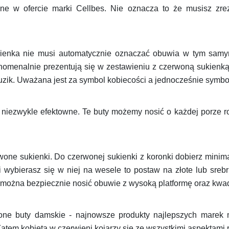
pne w ofercie marki Cellbes. Nie oznacza to że musisz zr
ienka nie musi automatycznie oznaczać obuwia w tym samym
enomenalnie prezentują się w zestawieniu z czerwoną sukienką
uzik. Uważana jest za symbol kobiecości a jednocześnie symboli
eż niezwykle efektowne. Te buty możemy nosić o każdej porze 
one sukienki. Do czerwonej sukienki z koronki dobierz minima
i wybierasz się w niej na wesele to postaw na złote lub sreb
j można bezpiecznie nosić obuwie z wysoką platformę oraz kw
rwone buty damskie - najnowsze produkty najlepszych marek 
Zatem kobieta w czerwieni kojarzy się ze wszystkimi aspektami p