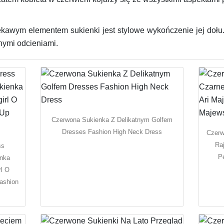
kawym elementem sukienki jest stylowe wykończenie jej dołu. 
nymi odcieniami.
Czerwona Sukienka Z Delikatnym Golfem
Dresses Fashion High Neck Dress
Czerw
Raj
ss
P
enka
rl O
ashion