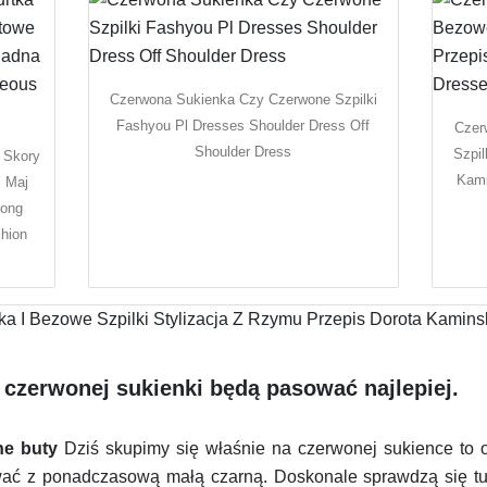
Czerwona Sukienka Czy Czerwone Szpilki
Fashyou Pl Dresses Shoulder Dress Off
Czer
Shoulder Dress
Szpil
 Skory
Kami
i Maj
Long
hion
o czerwonej sukienki będą pasować najlepiej.
ne buty
Dziś skupimy się właśnie na czerwonej sukience to o
 z ponadczasową małą czarną. Doskonale sprawdzą się tuta