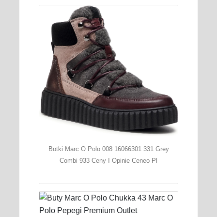
Botki Marc O Polo 008 16066301 331 Grey
Combi 933 Ceny I Opinie Ceneo Pl