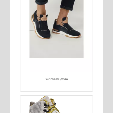
Wq2h4lhi6jftvm