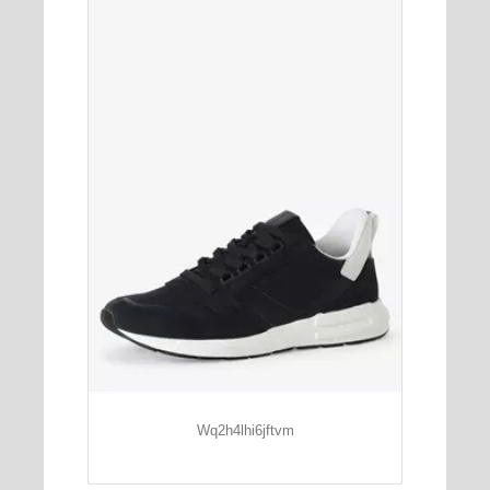
Wq2h4lhi6jftvm