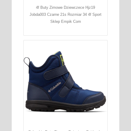
4f Buty Zimowe Dziewczece Hjz19
Jobda003 Czarne 21s Rozmiar 34 4f Sport
Sklep Empik Com