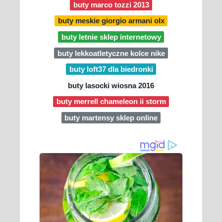
buty marco tozzi 2013
buty meskie giorgio armani olx
buty letnie sklep internetowy
buty lekkoatletyczne kolce nike
buty loft37 dla biedronki
buty lasocki wiosna 2016
buty merrell chameleon ii storm
buty martensy sklep online