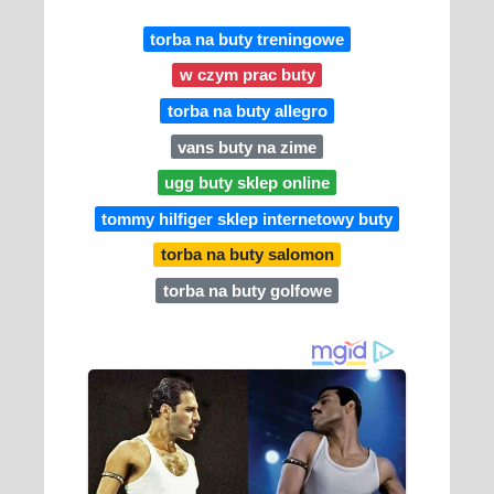
torba na buty treningowe
w czym prac buty
torba na buty allegro
vans buty na zime
ugg buty sklep online
tommy hilfiger sklep internetowy buty
torba na buty salomon
torba na buty golfowe