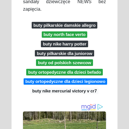
sandały dziewczęce NEWS bez
zapięcia.
buty pilkarskie damskie allegro
buty north face verto
buty nike harry potter
buty pilkarskie dla juniorow
buty od polskich szewcow
buty ortopedyczne dla dzieci befado
buty ortopedyczne dla dzieci legionowo
buty nike mercurial victory v cr7