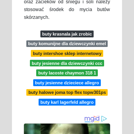
oraz zacieków od śniegu i soli należy
stosować środek do mycia butów
skórzanych.
buty krasnala jak zrobic
buty komunijne dla dziewczynki emel
buty intershoe sklep internetowy
buty jesienne dla dziewczynki ccc
buty lacoste chaymon 318 1
buty jesienne dzieciece allegro
buty halowe joma top flex topw301ps
buty karl lagerfeld allegro