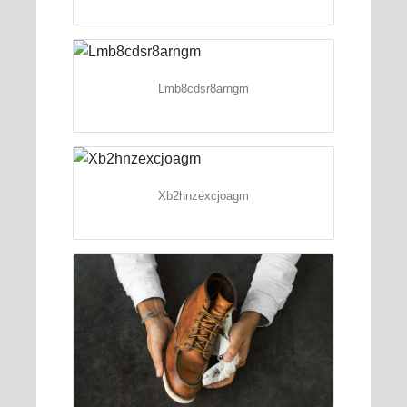
Lmb8cdsr8arngm
Xb2hnzexcjoagm