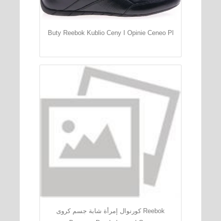
Buty Reebok Kublio Ceny I Opinie Ceneo Pl
كورنوال إمرأة شابة جسم كروى Reebok