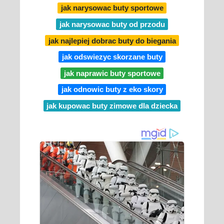
jak narysowac buty sportowe
jak narysowac buty od przodu
jak najlepiej dobrac buty do biegania
jak odswiezyc skorzane buty
jak naprawic buty sportowe
jak odnowic buty z eko skory
jak kupowac buty zimowe dla dziecka