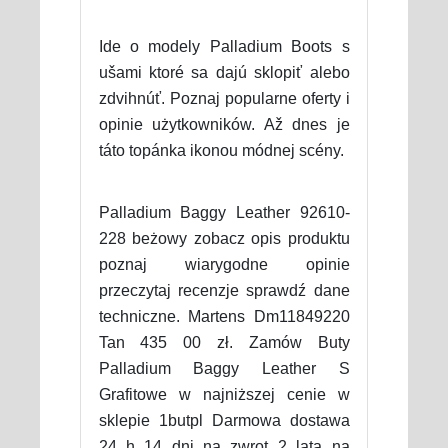
Ide o modely Palladium Boots s
ušami ktoré sa dajú sklopiť alebo
zdvihnúť. Poznaj popularne oferty i
opinie użytkowników. Až dnes je
táto topánka ikonou módnej scény.
Palladium Baggy Leather 92610-
228 beżowy zobacz opis produktu
poznaj wiarygodne opinie
przeczytaj recenzje sprawdź dane
techniczne. Martens Dm11849220
Tan 435 00 zł. Zamów Buty
Palladium Baggy Leather S
Grafitowe w najniższej cenie w
sklepie 1butpl Darmowa dostawa
24 h 14 dni na zwrot 2 lata na