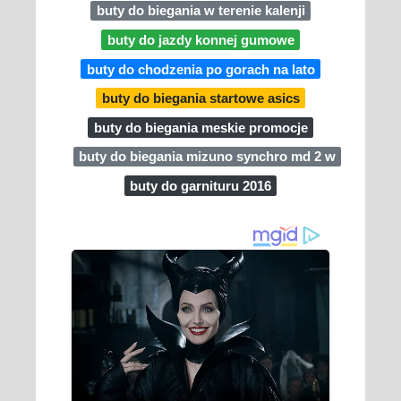
buty do biegania w terenie kalenji
buty do jazdy konnej gumowe
buty do chodzenia po gorach na lato
buty do biegania startowe asics
buty do biegania meskie promocje
buty do biegania mizuno synchro md 2 w
buty do garnituru 2016