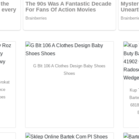
G Blt 106 A Clothes Design Baby Shoes
Shoes
rokat
ece
Kup T
oes
Bart
6818