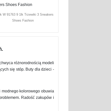
ek W 91763 9 1lk Trzewiki 3 Sneakers
Shoes Fashion
ń.
zachwyca różnorodnością modeli
ch się stóp. Buty dla dzieci -
ści modnego kolorowego obuwia
ć problemem. Radość zakupów i