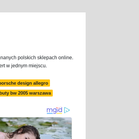
nanych polskich sklepach online.
ert w jednym miejscu.
porsche design allegro
buty bw 2005 warszawa