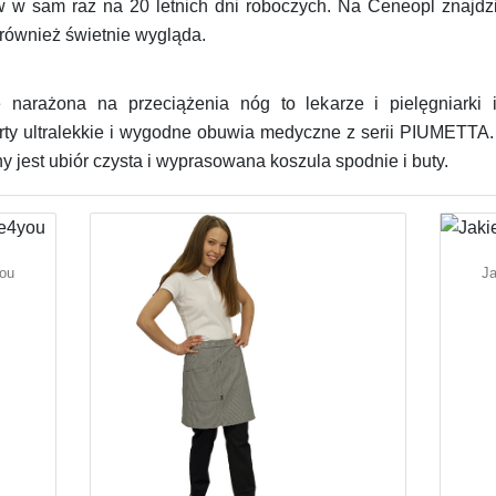
 sam raz na 20 letnich dni roboczych. Na Ceneopl znajdzi
 również świetnie wygląda.
e narażona na przeciążenia nóg to lekarze i pielęgniarki
rty ultralekkie i wygodne obuwia medyczne z serii PIUMETT
 jest ubiór czysta i wyprasowana koszula spodnie i buty.
you
Ja