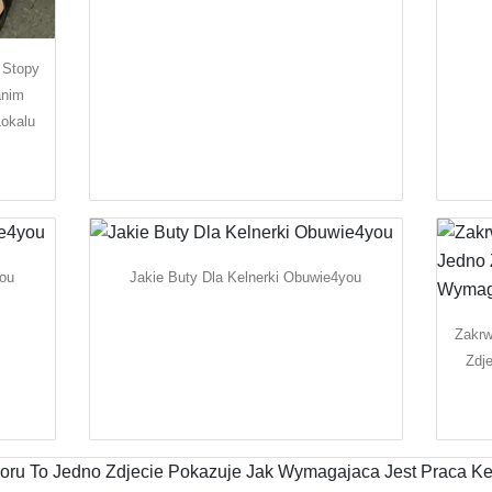
 Stopy
anim
okalu
you
Jakie Buty Dla Kelnerki Obuwie4you
Zakrw
Zdj