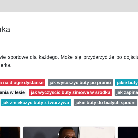
rka
wie sportowe dla każdego. Może się przydarzyć że po dojśc
nerka.
ia na dlugie dystanse
jak wysuszyc buty po praniu
jakie buty
ania w lesie
jak wyczyscic buty zimowe w srodku
jak zapina
jak zmiekczyc buty z tworzywa
jakie buty do bialych spodni