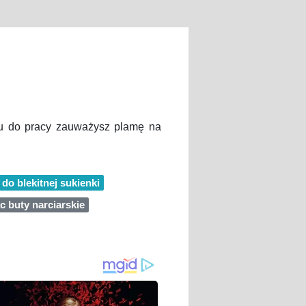
iu do pracy zauważysz plamę na
 do blekitnej sukienki
c buty narciarskie