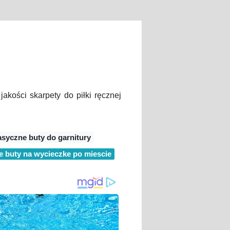
akości skarpety do piłki ręcznej
asyczne buty do garnitury
ie buty na wycieczke po miescie