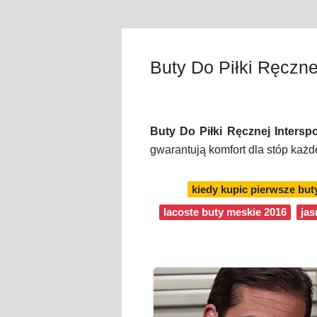
Buty Do Piłki Ręcznej
Buty Do Piłki Ręcznej Interspo
gwarantują komfort dla stóp każ
kiedy kupic pierwsze but
lacoste buty meskie 2016
jas