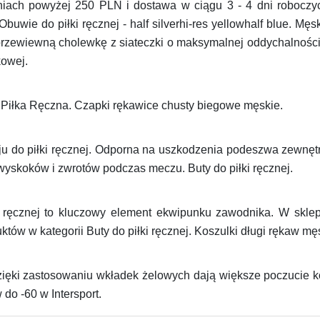
eniach powyżej 250 PLN i dostawa w ciągu 3 - 4 dni roboc
do piłki ręcznej - half silverhi-res yellowhalf blue. Męski
przewiewną cholewkę z siateczki o maksymalnej oddychalności
owej.
- Piłka Ręczna. Czapki rękawice chusty biegowe męskie.
leju do piłki ręcznej. Odporna na uszkodzenia podeszwa zewn
yskoków i zwrotów podczas meczu. Buty do piłki ręcznej.
 ręcznej to kluczowy element ekwipunku zawodnika. W sklep
tów w kategorii Buty do piłki ręcznej. Koszulki długi rękaw mę
zięki zastosowaniu wkładek żelowych dają większe poczucie kom
 do -60 w Intersport.