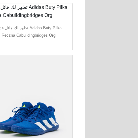
تظهر لك هائل  Adidas Buty Pilka
Reczna Cabuildingbridges Org