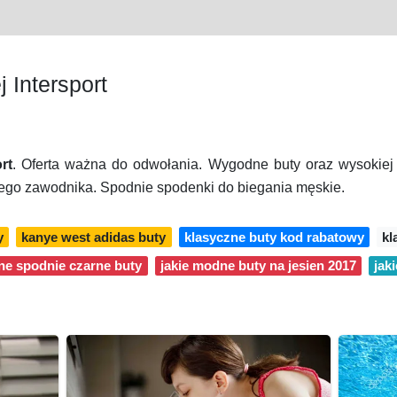
 Intersport
rt
. Oferta ważna do odwołania. Wygodne buty oraz wysokiej j
dego zawodnika. Spodnie spodenki do biegania męskie.
y
kanye west adidas buty
klasyczne buty kod rabatowy
kl
ne spodnie czarne buty
jakie modne buty na jesien 2017
jak