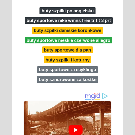
buty szpilki po angielsku
buty sportowe nike wmns free tr fit 3 prt
buty szpilki damskie koronkowe
buty sportowe meskie czerwone allegro
buty sportowe dla pan
buty szpilki i koturny
buty sportowe z recyklingu
buty sznurowane za kostke