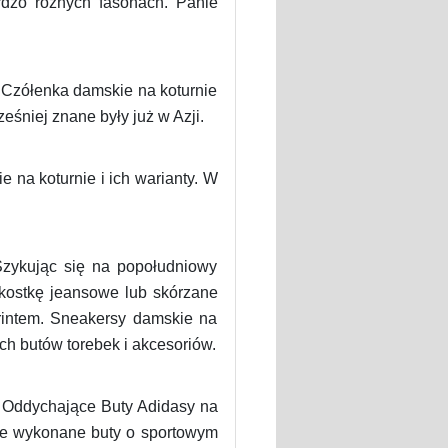
rdzo różnych fasonach. Panie
. Czółenka damskie na koturnie
eśniej znane były już w Azji.
 na koturnie i ich warianty. W
zykując się na popołudniowy
 kostkę jeansowe lub skórzane
printem. Sneakersy damskie na
h butów torebek i akcesoriów.
. Oddychające Buty Adidasy na
nie wykonane buty o sportowym