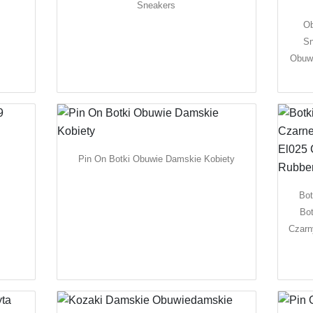
Sneakers
O
Sn
Obuw
Pin On Botki Obuwie Damskie Kobiety
Bot
Bot
Czarn