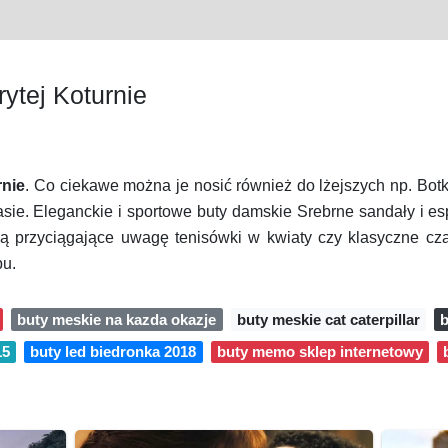
ytej Koturnie
rnie
. Co ciekawe można je nosić również do lżejszych np. Botk
sie. Eleganckie i sportowe buty damskie Srebrne sandały i es
ą przyciągające uwagę tenisówki w kwiaty czy klasyczne cza
pu.
buty meskie na kazda okazje
buty meskie cat caterpillar
b
15
buty led biedronka 2018
buty memo sklep internetowy