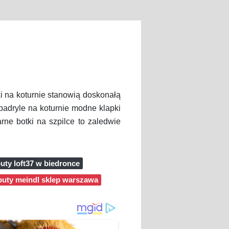
i na koturnie stanowią doskonałą
padryle na koturnie modne klapki
rne botki na szpilce to zaledwie
uty loft37 w biedronce
buty meindl sklep warszawa