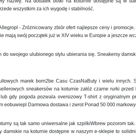
ęły nazwę. Na dodatek botki na koturnie dostępne są w ba
przede wszystkim za ich wygodę i stabilność.
Allegropl - Zróżnicowany zbiór ofert najlepsze ceny i promocje
nie mają swój początek już w XIV wieku w Europie a jeszcze wcz
 do swojego ulubionego stylu ubierania się. Sneakersy damskie
ultowych marek born2be Casu CzasNaButy i wielu innych. S
tsellerowych sneakersów na koturnie załóż czarne rurki przed
 lub gdy pogoda pozwala oversizowy T-shirt z oryginalnym 
wym eobuwiepl Darmowa dostawa i zwrot Ponad 50 000 markowyc
oturny są tak samo uniwersalne jak szpilkiWbrew pozorom tak
sy damskie na koturnie dostępne w naszym e-sklepie to solid