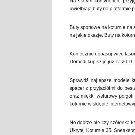
Na starym kontynencie przyj
uwielbiają buty na platformie 
Buty sportowe na koturnie na 
na jakie okazje. Buty na kotur
Koniecznie dopasuj więc fason
Domodi kupisz je już za 20 zł.
Sprawdź najlepsze modele k
spacer z przyjaciółmi do bes
oraz miękki welurowy półgolf
koturnie w sklepie interneto
No dobrze ale czy czółenka-k
Ukrytej Koturnie 35. Sneaker