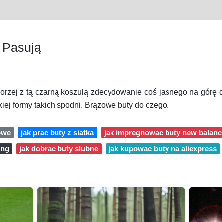
 Pasują
Gorzej z tą czarną koszulą zdecydowanie coś jasnego na górę d
iej formy takich spodni. Brązowe buty do czego.
owe
jak prac buty z siatka
jak impregnowac buty new balanc
ung
jak dobrac buty slubne
jak kupowac buty na aliexpress