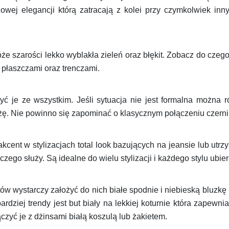
owej elegancji którą zatracają z kolei przy czymkolwiek in
że szarości lekko wyblakła zieleń oraz błękit. Zobacz do czeg
 płaszczami oraz trenczami.
 je ze wszystkim. Jeśli sytuacja nie jest formalna można r
ę. Nie powinno się zapominać o klasycznym połączeniu czerni 
akcent w stylizacjach total look bazujących na jeansie lub ut
czego służy. Są idealne do wielu stylizacji i każdego stylu ubier
tów wystarczy założyć do nich białe spodnie i niebieską bluzk
ardziej trendy jest but biały na lekkiej koturnie która zapewn
ączyć je z dżinsami białą koszulą lub żakietem.